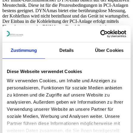
Messtechnik. Diese ist für die Prozessbedingungen in PCI-Anlagen
bestens geeignet. DYNAmas bietet eine berührungslose Messung,
der Kohlefluss wird nicht beeinflusst und das Gerät ist wartungsfrei.
Der Einbau in die Kohleleitung der PCI-Anlage erfolgt mittels
Flanschmontage. der DYNAmas Durchflussmesser ist in
verschiedenen Durchmessern erhältlich (DIN- und ANSI-Norm)
und kann bei bestehenden PCI-Anlagen leicht nachgerüstet werden.
Es gibt zwei Möglichkeiten, den Massendurchfluss von Kohle im
Zustimmung
Details
Über Cookies
PCI-System zu messen:
Die Basis-Anwendung in PCI-Anlagen ist die Messung des
Kohlestroms in der Zuführung vor dem Verteiler. In diesem
Diese Webseite verwendet Cookies
Fall kann die Gesamtkohlemenge gesteuert werden.
Eine weitere Optimierung bringt der Einsatz von Inline-
Wir verwenden Cookies, um Inhalte und Anzeigen zu
Durchflussmessern nach dem Verteiler installiert, so dass jede
personalisieren, Funktionen für soziale Medien anbieten
Einblasleitung unabhängig gesteuert werden kann. Der zweite
Ansatz ist hinsichtlich Wärmeregelung und Transparenz
zu können und die Zugriffe auf unsere Website zu
deutlich effizienter.
analysieren. Außerdem geben wir Informationen zu Ihrer
Verwendung unserer Website an unsere Partner für
Der Ausgang des Durchflussmessers entspricht dem Kohlestrom in
kg/h oder t/h. Über einen 4-20mA Stromausgang wird der Messwert
soziale Medien, Werbung und Analysen weiter. Unsere
an das kundenseitige Leitsystem übertragen um von dort aus die
Partner führen diese Informationen möglicherweise mit
Dosierung des Kohlestaubs zentral steuern zu können.
weiteren Daten zusammen, die Sie ihnen bereitgestellt