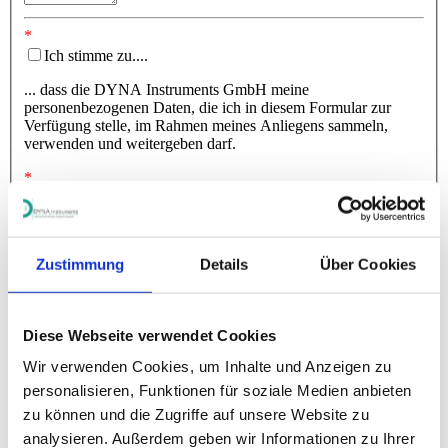
Ich stimme zu....
... dass die DYNA Instruments GmbH meine
personenbezogenen Daten, die ich in diesem Formular zur
Verfügung stelle, im Rahmen meines Anliegens sammeln,
verwenden und weitergeben darf.
Ich stimme zu...
...vor dem Abschicken dieser Mitteilung die
Datenschutzerklärung
gelesen zu haben und diese hiermit
Zustimmung
Details
Über Cookies
vollumfänglich zu akzeptieren.
Captcha
Diese Webseite verwendet Cookies
Wir verwenden Cookies, um Inhalte und Anzeigen zu
personalisieren, Funktionen für soziale Medien anbieten
zu können und die Zugriffe auf unsere Website zu
analysieren. Außerdem geben wir Informationen zu Ihrer