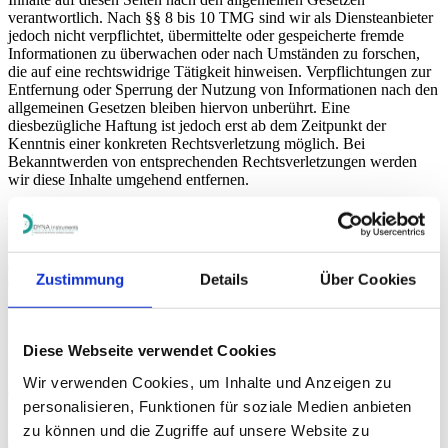
verantwortlich. Nach §§ 8 bis 10 TMG sind wir als Diensteanbieter
jedoch nicht verpflichtet, übermittelte oder gespeicherte fremde
Informationen zu überwachen oder nach Umständen zu forschen,
die auf eine rechtswidrige Tätigkeit hinweisen. Verpflichtungen zur
Entfernung oder Sperrung der Nutzung von Informationen nach den
allgemeinen Gesetzen bleiben hiervon unberührt. Eine
diesbezügliche Haftung ist jedoch erst ab dem Zeitpunkt der
Kenntnis einer konkreten Rechtsverletzung möglich. Bei
Bekanntwerden von entsprechenden Rechtsverletzungen werden
wir diese Inhalte umgehend entfernen.
Haftung für Links
Unser Angebot enthält Links zu externen Webseiten Dritter, auf
deren Inhalte wir keinen Einfluss haben. Deshalb können wir für
Zustimmung
Details
Über Cookies
diese fremden Inhalte auch keine Gewähr übernehmen. Für die
Inhalte der verlinkten Seiten ist stets der jeweilige Anbieter oder
Betreiber der Seiten verantwortlich. Die verlinkten Seiten wurden
zum Zeitpunkt der Verlinkung auf mögliche Rechtsverstöße
Diese Webseite verwendet Cookies
überprüft. Rechtswidrige Inhalte waren zum Zeitpunkt der
Verlinkung nicht erkennbar. Eine permanente inhaltliche Kontrolle
Wir verwenden Cookies, um Inhalte und Anzeigen zu
der verlinkten Seiten ist jedoch ohne konkrete Anhaltspunkte einer
personalisieren, Funktionen für soziale Medien anbieten
Rechtsverletzung nicht zumutbar. Bei Bekanntwerden von
Rechtsverletzungen werden wir derartige Links umgehend
zu können und die Zugriffe auf unsere Website zu
entfernen.