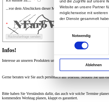
Ich stimme zu....
und die Zugriffe auf unsere 
Website an unsere Partner fü
...vor dem Abschicken dieser Mitteilung die
Datenschutzerklärung
möglicherweise mit weiteren
der Dienste gesammelt habe
Einwilligungsauswahl
Notwendig
Infos!
Interesse an unseren Produkten und Dienstleistungen aber nicht die Ze
Ablehnen
Gerne beraten wir Sie auch persönlich am Telefon. Senden Sie uns ei
Bitte haben Sie Verständnis dafür, das auch wir solche Termine plan
kommenden Werktag planen, klappt es garantiert.