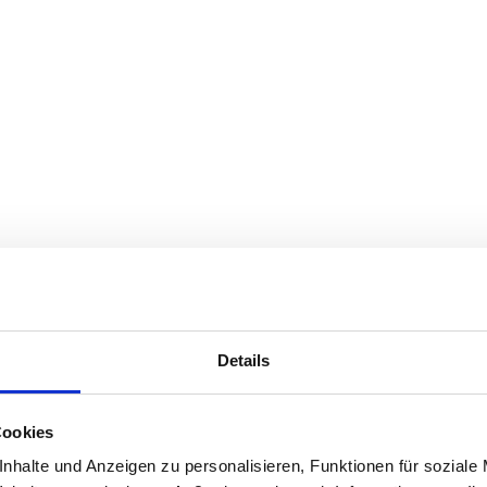
Details
Cookies
en, die ich in diesem Formular zur Verfügung stelle, im Rahmen me
nhalte und Anzeigen zu personalisieren, Funktionen für soziale