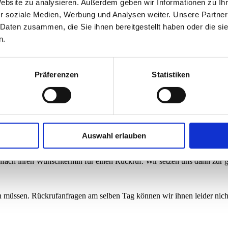
Website zu analysieren. Außerdem geben wir Informationen zu I
r soziale Medien, Werbung und Analysen weiter. Unsere Partner
gelesen zu haben und diese hiermit vollumfänglich zu akzeptieren.
 Daten zusammen, die Sie ihnen bereitgestellt haben oder die s
n.
Präferenzen
Statistiken
it sich alles anzulesen?
Auswahl erlauben
nfach ihren Wunschtermin für einen Rückruf. Wir setzen uns dann zur 
en müssen. Rückrufanfragen am selben Tag können wir ihnen leider nich