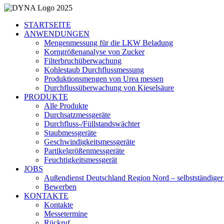
STARTSEITE
ANWENDUNGEN
Mengenmessung für die LKW Beladung
Korngrößenanalyse von Zucker
Filterbruchüberwachung
Kohlestaub Durchflussmessung
Produktionsmengen von Urea messen
Durchflussüberwachung von Kieselsäure
PRODUKTE
Alle Produkte
Durchsatzmessgeräte
Durchfluss-/Füllstandswächter
Staubmessgeräte
Geschwindigkeitsmessgeräte
Partikelgrößenmessgeräte
Feuchtigkeitsmessgerät
JOBS
Außendienst Deutschland Region Nord – selbstständiger 
Bewerben
KONTAKTE
Kontakte
Messetermine
Rückruf