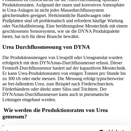
Produktionsraten. Aufgrund der rauen und korrosiven Atmosphäre
in Urea-Anlagen ist nicht jedes Massedurchflusssystem
gleichermaßen geeignet. Herkömmliche Bandwaagen oder
Prallplatten sind oft problematisch und erfordern häufige Wartung
oder Nachkalibrierung. Eine berührungslose Messtechnik mit einem
geschlossenen Sensorsystem, wie sie die DYNA Produktpalette
bietet, hat sich für diese Branche bewährt.
Urea Durchflussmessung von DYNA
Die Produktionsmengen von Ureaprill oder Ureagranulat wurden
erfolgreich mit dem DYNAmas-Durchflussmesser erfasst. Dieser
Feststoff-Durchflusssensor basiert auf der kapazitiven Messtechnik.
Er kann Urea-Produktionsraten von einigen Tonnen pro Stunde bis
zu 300 t/h oder mehr messen. Die Messung erfolgt typischerweise
an frei-fallendem Urea, zum Beispiel nach Förderschnecken,
Förderbändern oder direkt unter Silos und Trichtern. Der
DYNAmas-Durchflussmesser kann auch in pneumatische
Leitungen eingebaut werden.
Wie werden die Produktionsraten von Urea
gemessen?
Der DYNAmas-Sensor zeichnet sich durch eine geschlossene und