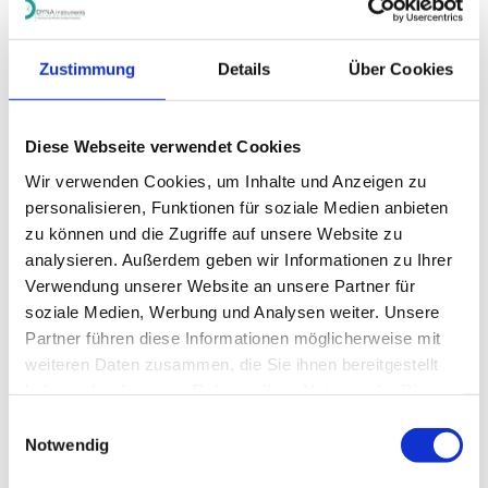
robuste Bauweise aus. Sein Hauptvorteil besteht darin, dass
unterschiedliche Partikelgrößen des Ureas oder unterschiedliche
Schüttdichten die Genauigkeit der Messung nicht beeinflussen.
Daher bietet der DYNAmas Durchflussmesser eine präzise
Zustimmung
Details
Über Cookies
Produktionsmengenerfassung über einen längeren Zeitraum, ohne
dass eine Wartung oder Neukalibrierung erforderlich ist. Da es keine
Verschleißteile gibt, werden die Betriebskosten für den
Durchflussmesser auf einem absoluten Minimum gehalten.
Diese Webseite verwendet Cookies
Wir verwenden Cookies, um Inhalte und Anzeigen zu
personalisieren, Funktionen für soziale Medien anbieten
DYNAmas
zu können und die Zugriffe auf unsere Website zu
analysieren. Außerdem geben wir Informationen zu Ihrer
Durchsatzmessgerät für freien Fall oder pneumatische
Förderung mit großem Einsatzbereich.
Verwendung unserer Website an unsere Partner für
Zum Produkt
soziale Medien, Werbung und Analysen weiter. Unsere
Partner führen diese Informationen möglicherweise mit
weiteren Daten zusammen, die Sie ihnen bereitgestellt
DYNA M-flow
haben oder die sie im Rahmen Ihrer Nutzung der Dienste
Durchsatzmessung in freiem Fall oder pneumatischer
gesammelt haben.
Einwilligungsauswahl
Förderung bis ca. 20 Tonnen pro Stunde.
Notwendig
Zum Produkt